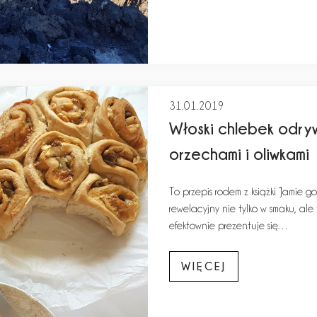
31.01.2019
Włoski chlebek odryw
orzechami i oliwkami
To przepis rodem z książki “Jamie g
rewelacyjny nie tylko w smaku, al
efektownie prezentuje się…
WIĘCEJ