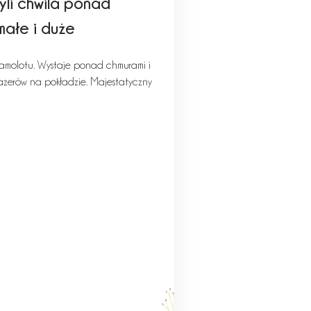
yli chwila ponad
małe i duże
samolotu. Wystaje ponad chmurami i
sażerów na pokładzie. Majestatyczny
…