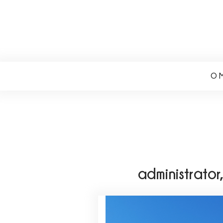
Renata Czelny
O 
administrator