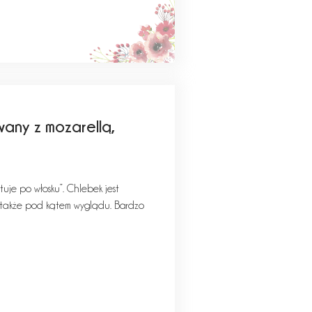
any z mozarellą,
otuje po włosku”. Chlebek jest
e także pod kątem wyglądu. Bardzo