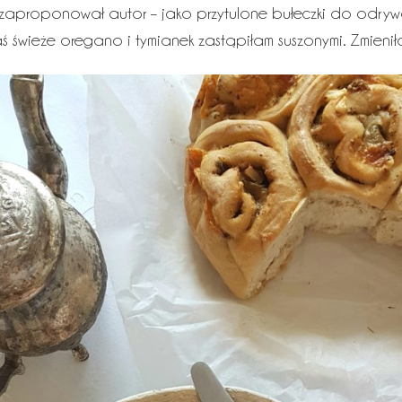
ką zaproponował autor – jako przytulone bułeczki do odryw
ś świeże oregano i tymianek zastąpiłam suszonymi. Zmieniła