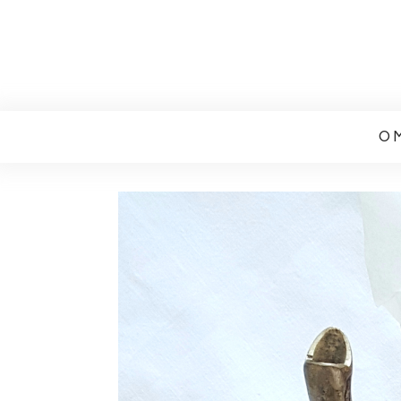
Renata Czelny
O 