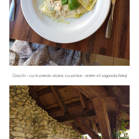
Gnocchi – czy to pierożki włoskie, czy polskie – jestem ich zagorzałą fanką!