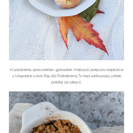
W październiku sporo piekłam i gotowałam. Większość przepisów znajdziecie
w listopadzie w moim Raju dla Podniebienia. To moja wielka pasja, w której
potrafię się zatracić.