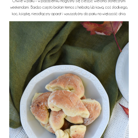
Chwile w parku – w październiku mogłyśmy się cieszyć wieloma słonecznymi
weekendami. Bardzo często brałam termos z herbatą lub kawą, coś słodkiego,
koc, książkę, nieodłączny aparat i wyruszałyśmy do parku na większość dnia.