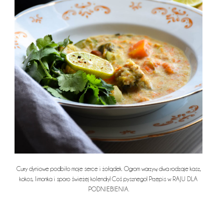
Curry dyniowe podbiło moje serce i żołądek. Ogrom warzyw, dwa rodzaje kasz,
kokos, limonka i sporo świeżej kolendry! Coś pysznego! Przepis w
RAJU DLA
PODNIEBIENIA
.