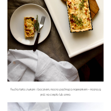
Krucha tarta z kurkami i boczkiem, mocno pachnąca majerankiem – można ją
jeść na ciepło lub zimno.