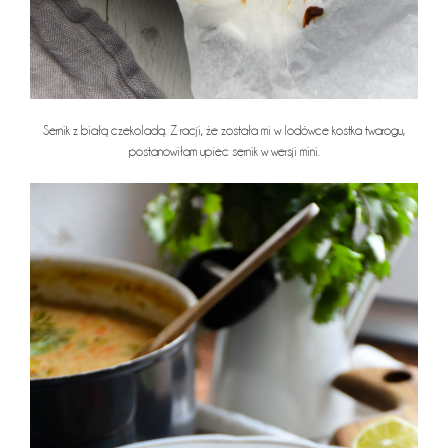
Sernik z białą czekoladą. Z racji, że została mi w lodówce kostka twarogu,
postanowiłam upiec sernik w wersji mini.