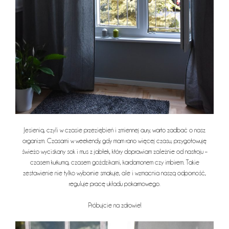
Jesienią, czyli w czasie przeziębień i zmiennej aury, warto zadbać o nasz
organizm. Czasami w weekendy, gdy mam rano więcej czasu, przygotowuję
świeżo wyciskany sok i mus z jabłek, który doprawiam zależnie od nastroju –
czasem kurkumą, czasem goździkami, kardamonem czy imbirem. Takie
zestawienie nie tylko wybornie smakuje, ale i wzmacnia naszą odporność,
reguluje pracę układu pokarmowego.
Próbujcie na zdrowie!