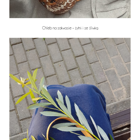
Chleb na zakwasie – żytni i ze śliwką