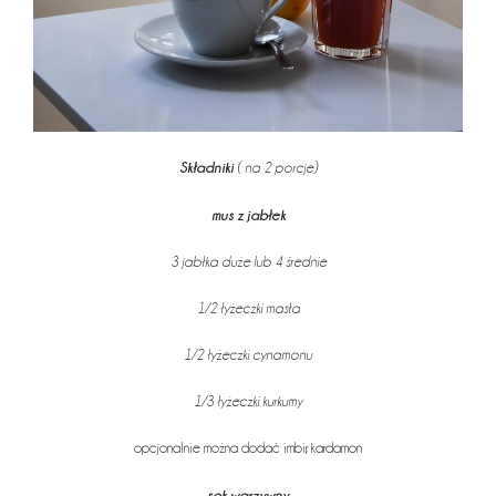
Składniki
( na 2 porcje)
mus z jabłek
3 jabłka duże lub 4 średnie
1/2 łyżeczki masła
1/2 łyżeczki cynamonu
1/3 łyżeczki kurkumy
opcjonalnie można dodać imbir, kardamon
sok warzywny