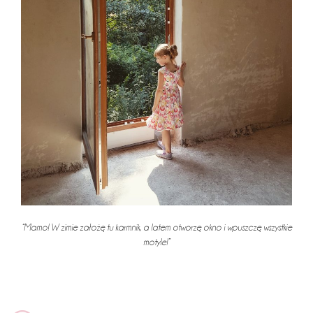
“Mamo! W zimie założę tu karmnik, a latem otworzę okno i wpuszczę wszystkie
motyle!”