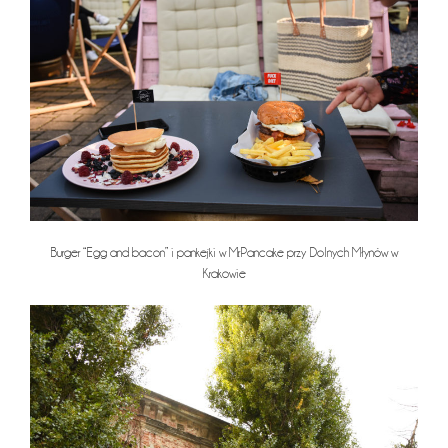
Burger “Egg and bacon” i pankejki w Mr.Pancake przy Dolnych Młynów w
Krakowie