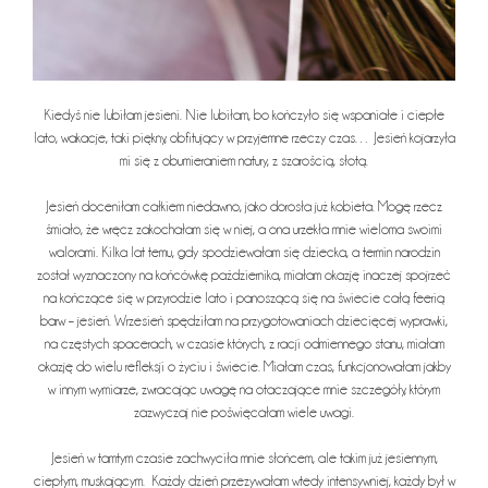
Kiedyś nie lubiłam jesieni. Nie lubiłam, bo kończyło się wspaniałe i ciepłe
lato, wakacje, taki piękny, obfitujący w przyjemne rzeczy czas… Jesień kojarzyła
mi się z obumieraniem natury, z szarością, słotą.
Jesień doceniłam całkiem niedawno, jako dorosła już kobieta. Mogę rzecz
śmiało, że wręcz zakochałam się w niej, a ona urzekła mnie wieloma swoimi
walorami. Kilka lat temu, gdy spodziewałam się dziecka, a termin narodzin
został wyznaczony na końcówkę października, miałam okazję inaczej spojrzeć
na kończące się w przyrodzie lato i panoszącą się na świecie całą feerią
barw – jesień. Wrzesień spędziłam na przygotowaniach dziecięcej wyprawki,
na częstych spacerach, w czasie których, z racji odmiennego stanu, miałam
okazję do wielu refleksji o życiu i świecie. Miałam czas, funkcjonowałam jakby
w innym wymiarze, zwracając uwagę na otaczające mnie szczegóły, którym
zazwyczaj nie poświęcałam wiele uwagi.
Jesień w tamtym czasie zachwyciła mnie słońcem, ale takim już jesiennym,
ciepłym, muskającym. Każdy dzień przezywałam wtedy intensywniej, każdy był w