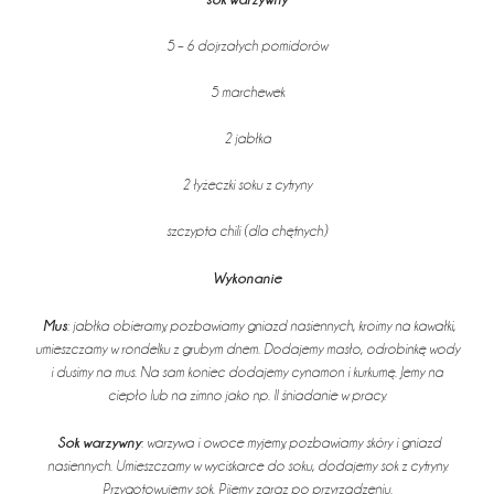
5 – 6 dojrzałych pomidorów
5 marchewek
2 jabłka
2 łyżeczki soku z cytryny
szczypta chili (dla chętnych)
Wykonanie
Mus
: jabłka obieramy, pozbawiamy gniazd nasiennych, kroimy na kawałki,
umieszczamy w rondelku z grubym dnem. Dodajemy masło, odrobinkę wody
i dusimy na mus. Na sam koniec dodajemy cynamon i kurkumę. Jemy na
ciepło lub na zimno jako np. II śniadanie w pracy.
Sok warzywny
: warzywa i owoce myjemy, pozbawiamy skóry i gniazd
nasiennych. Umieszczamy w wyciskarce do soku, dodajemy sok z cytryny.
Przygotowujemy sok. Pijemy zaraz po przyrządzeniu.