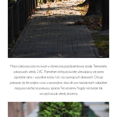
Moja córka przyszła na świat w słoneczną październikową środę. Termometry
wskazywały wtedy 24C. Pamiętam złotą poświatę wlewającą się przez
szpitalne okno i wszystkie kolory liści na szumiących drzewach. Chcąc
pokazać jej ten piękny czas w przyrodzie, dwa dni po narodzinach zabrałam
moją pociechę na pierwszy spacer. Ten jesienny. Nigdy nie byłam tak
szczęśliwa jak wtedy. Jesienią.