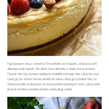
Figi kojarzą mi się już z jesienią. Nie potrafię się im oprzeć, zwłaszcza, jeśli
dekoruję swoje wypieki. Ten sernik, choć delikatny w smaku, jest już jesienny.
Owoce lata, figi, rozmaryn nadają mu charakter późnego lata. Lubię ten czas.
Lubię go, bo słońce inaczej wpada do salonu, lubię go za babie lato, za
złotą poświatę na drzewach, za inne powietrze pachnące liśćmi. Lubię, kiedy
jeszcze na letnią sukienkę ubieram ciepły, długi sweter.