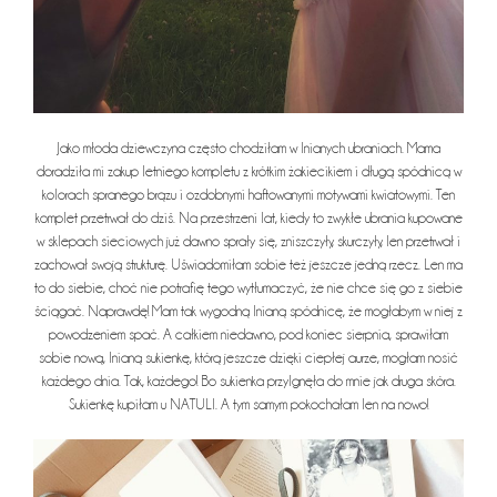
Jako młoda dziewczyna często chodziłam w lnianych ubraniach. Mama
doradziła mi zakup letniego kompletu z krótkim żakiecikiem i długą spódnicą w
kolorach spranego brązu i ozdobnymi haftowanymi motywami kwiatowymi. Ten
komplet przetrwał do dziś. Na przestrzeni lat, kiedy to zwykłe ubrania kupowane
w sklepach sieciowych już dawno sprały się, zniszczyły, skurczyły, len przetrwał i
zachował swoją strukturę. Uświadomiłam sobie też jeszcze jedną rzecz. Len ma
to do siebie, choć nie potrafię tego wytłumaczyć, że nie chce się go z siebie
ściągać. Naprawdę! Mam tak wygodną lnianą spódnicę, że mogłabym w niej z
powodzeniem spać. A całkiem niedawno, pod koniec sierpnia, sprawiłam
sobie nową, lnianą sukienkę, którą jeszcze dzięki ciepłej aurze, mogłam nosić
każdego dnia. Tak, każdego! Bo sukienka przylgnęła do mnie jak druga skóra.
Sukienkę kupiłam
u NATULI
. A tym samym pokochałam len na nowo!