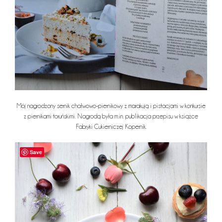
Mój nagrodzony sernik chałwowo-piernikowy z marakują i pistacjami w konkursie
z piernikami toruńskimi. Nagrodą była m.in. publikacja przepisu w książce
Fabryki Cukierniczej Kopernik.
Save