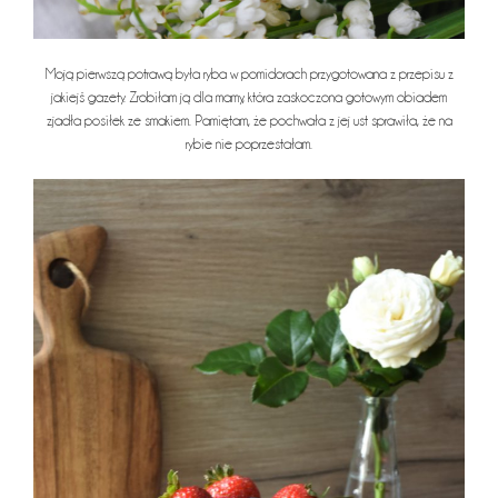
Moją pierwszą potrawą była ryba w pomidorach przygotowana z przepisu z
jakiejś gazety. Zrobiłam ją dla mamy, która zaskoczona gotowym obiadem
zjadła posiłek ze smakiem. Pamiętam, że pochwała z jej ust sprawiła, że na
rybie nie poprzestałam.