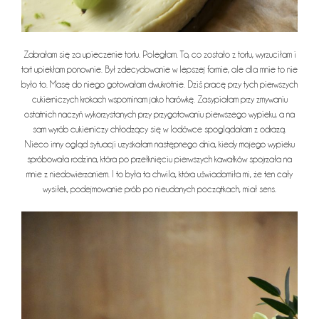
Zabrałam się za upieczenie tortu. Poległam. To, co zostało z tortu, wyrzuciłam i
tort upiekłam ponownie. Był zdecydowanie w lepszej formie, ale dla mnie to nie
było to. Masę do niego gotowałam dwukrotnie. Dziś pracę przy tych pierwszych
cukierniczych krokach wspominam jako harówkę. Zasypiałam przy zmywaniu
ostatnich naczyń wykorzystanych przy przygotowaniu pierwszego wypieku, a na
sam wyrób cukierniczy chłodzący się w lodówce spoglądałam z odrazą.
Nieco inny ogląd sytuacji uzyskałam następnego dnia, kiedy mojego wypieku
spróbowała rodzina, która po przełknięciu pierwszych kawałków spojrzała na
mnie z niedowierzaniem. I to była ta chwila, która uświadomiła mi, że ten cały
wysiłek, podejmowanie prób po nieudanych początkach, miał sens.