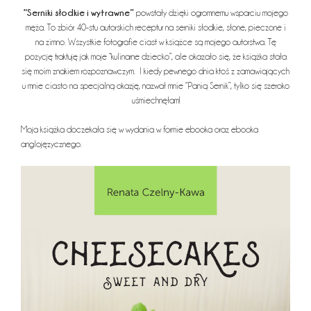
“Serniki słodkie i wytrawne”
powstały dzięki ogromnemu wsparciu mojego
męża. To zbiór 40-stu autorskich receptur na serniki słodkie, słone, pieczone i
na zimno. Wszystkie fotografie ciast w książce są mojego autorstwa. Tę
pozycję traktuję jak moje “kulinarne dziecko”, ale okazało się, że książka stała
się moim znakiem rozpoznawczym. I kiedy pewnego dnia ktoś z zamawiających
u mnie ciasto na specjalną okazję, nazwał mnie “Panią Sernik”, tylko się szeroko
uśmiechnęłam!
Moja książka doczekała się w wydania w formie ebooka oraz ebooka
anglojęzycznego.