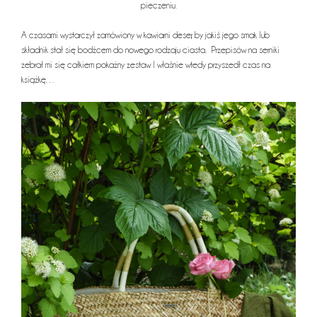
pieczeniu.
A czasami wystarczył zamówiony w kawiarni deser, by jakiś jego smak lub
składnik stał się bodźcem do nowego rodzaju ciasta. Przepisów na serniki
zebrał mi się całkiem pokaźny zestaw. I właśnie wtedy przyszedł czas na
książkę…