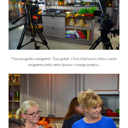
Moja przygoda w programie “Ewa gotuje” z Ewą Wachowicz, która w swoim
programie piekła sernik dyniowy z mojego przepisu.