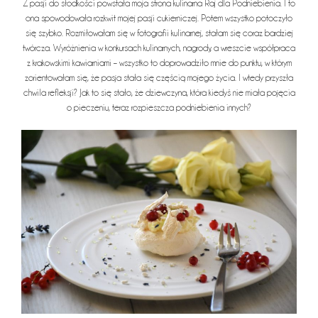
Z pasji do słodkości powstała moja strona kulinarna Raj dla Podniebienia. I to
ona spowodowała rozkwit mojej pasji cukierniczej. Potem wszystko potoczyło
się szybko. Rozmiłowałam się w fotografii kulinarnej, stałam się coraz bardziej
twórcza. Wyróżnienia w konkursach kulinarnych, nagrody, a wreszcie współpraca
z krakowskimi kawiarniami – wszystko to doprowadziło mnie do punktu, w którym
zorientowałam się, że pasja stała się częścią mojego życia. I wtedy przyszła
chwila refleksji? Jak to się stało, że dziewczyna, która kiedyś nie miała pojęcia
o pieczeniu, teraz rozpieszcza podniebienia innych?