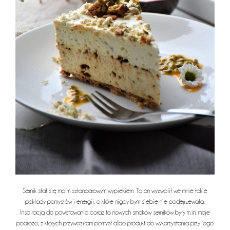
Sernik stał się moim sztandarowym wypiekiem. To on wyzwolił we mnie takie
pokłady pomysłów i energii, o które nigdy bym siebie nie podejrzewała.
Inspiracją do powstawania coraz to nowych smaków serników były m.in. moje
podróże, z których przywoziłam pomysł albo produkt do wykorzystania przy jego