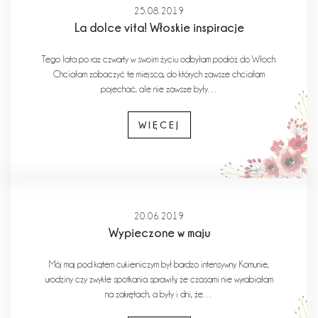
25.08.2019
La dolce vita! Włoskie inspiracje
Tego lata po raz czwarty w swoim życiu odbyłam podróż do Włoch.
Chciałam zobaczyć te miejsca, do których zawsze chciałam
pojechać, ale nie zawsze były…
WIĘCEJ
20.06.2019
Wypieczone w maju
Mój maj pod kątem cukierniczym był bardzo intensywny. Komunie,
urodziny czy zwykłe spotkania sprawiły, że czasami nie wyrabiałam
na zakrętach, a były i dni, że…