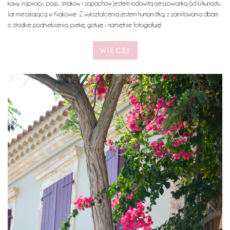
kawy, inspiracji, pasji, smaków i zapachów. Jestem rodowitą rzeszowianką od kilkunastu
lat mieszkającą w Krakowie. Z wykształcenia jestem humanistką, z zamiłowania dbam
o słodkie podniebienia, piekę, gotuję i namiętnie fotografuję!
WIĘCEJ